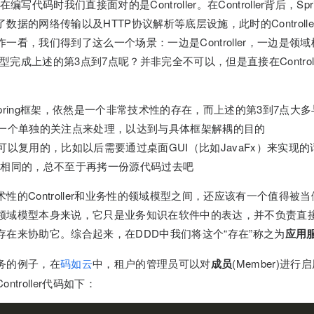
，在编写代码时我们直接面对的是Controller。在Controller背后，Spri
数据的网络传输以及HTTP协议解析等底层设施，此时的Controll
一看，我们得到了这么一个场景：一边是Controller，一边是领
用领域模型完成上述的第3点到7点呢？并非完全不可以，但是直接在Contro
er属于Spring框架，依然是一个非常技术性的存在，而上述的第3到7点
一个单独的关注点来处理，以达到与具体框架解耦的目的
可以复用的，比如以后需要通过桌面GUI（比如JavaFx）来实现
ller是相同的，总不至于再拷一份源代码过去吧
性的Controller和业务性的领域模型之间，还应该有一个值得被
领域模型本身来说，它只是业务知识在软件中的表达，并不负责直
存在来协助它。综合起来，在DDD中我们将这个“存在”称之为
应用
务的例子，在
码如云
中，租户的管理员可以对
成员
(Member)进
troller代码如下：