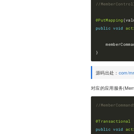
//MemberControl
@PutMapping
(val
public
void
act
    memberComma
源码出处：
com/mr
对应的应用服务(Membe
//MemberCommand
@Transactional
public
void
act