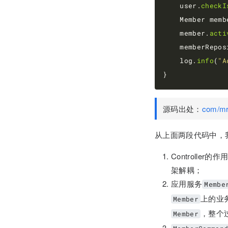
    user.
checkI
    Member memb
    member.
acti
    memberRepos
    log.
info
(
"A
源码出处：
com/mr
从上面两段代码中，
Controll
架解耦；
应用服务
Membe
上的业
Member
，整个
Member