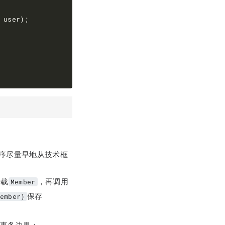
程序尽量早地从技术框
加载
，再调用
Member
保存
ember)
；
事务边界；