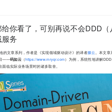
都给你看了，可别再说不会DDD（
域服务
落地的文章系列，作者是《实现领域驱动设计》的译者
滕云
。本文章
目——
码如云
（
https://www.mryqr.com
）为例，系统性地讲解DD
在面临实际业务场景时的诸多取舍。