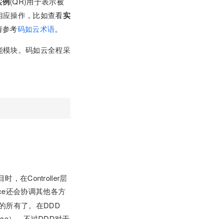
实例
(QR)用于表示被
相应操作，比如查看
实
念请参考
码如云术语
。
能模块。码如云全程采
在Controller层
ce还会协调其他各方
的所有了。在DDD
rvice），不过DDD对于