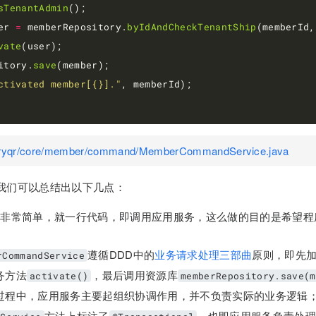
sTenantAdmin
er 
=
 memberRepository.
byIdAndCheckTenantShip
vate
itory.
save
ctivated member[{}]."
yqr/core/member/command/MemberCommandService.java
我们可以总结出以下几点：
er的作用非常简单，就一行代码，即调用应用服务，这么做的目的是希望
遵循DDD中的
业务请求处理三部曲
原则，即先
rCommandService
务方法
，最后调用资源库
activate()
memberRepository.save(m
过程中，应用服务主要起组织协调作用，并不负责实际的业务逻辑
方法上标注了
，也即应用服务负责处理