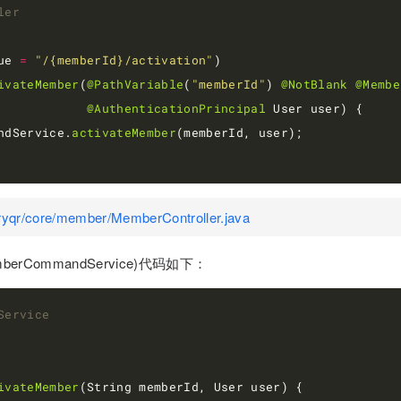
ler
ue 
=
"/{memberId}/activation"
ivateMember
(
@PathVariable
(
"memberId"
) 
@NotBlank
@Membe
@AuthenticationPrincipal
ndService.
activateMember
yqr/core/member/MemberController.java
rCommandService)代码如下：
Service
ivateMember