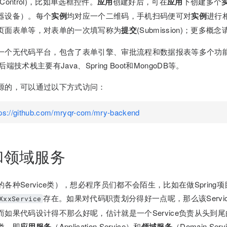
(Control)，比如单选框控件。
应用
创建好后，可在
应用
下创建多个
器设备）。每个
实例
均对应一个二维码，手机扫码便可对
实例
进行
页面表单等，对表单的一次填写称为
提交
(Submission)；更多概
一个无代码平台，包含了表单引擎、审批流程和数据报表等多个功
技术栈主要有Java、Spring Boot和MongoDB等。
源的，可以通过以下方式访问：
tps://github.com/mryqr-com/mry-backend
和领域服务
种Service类），想必程序员们都不会陌生，比如在做Spring项目时，
存在。如果对代码职责划分得好一点呢，那么该Servi
XxxService
如果代码设计得不那么好呢，估计就是一个Service负责从头到尾
类，即
应用服务
（Application Service）和
领域服务
（Domain Se